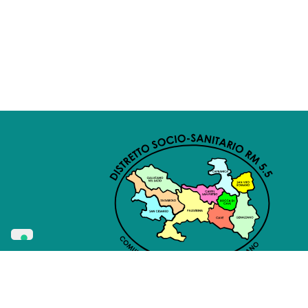
Privacy
Cookie
Amminist
Whistleblowing
Policy
Policy
Traspa