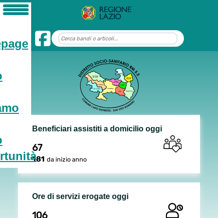
page
o
iamo
Beneficiari assistiti a domicilio oggi
o
67
tunità
181
da inizio anno
Ore di servizi erogate oggi
106