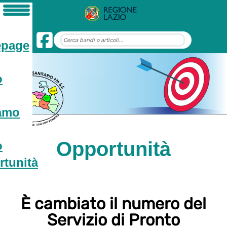
page
o
iamo
Opportunità
o
tunità
È cambiato il numero del
Servizio di Pronto