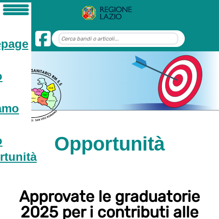
page
o
iamo
Opportunità
o
tunità
Approvate le graduatorie
2025 per i contributi alle