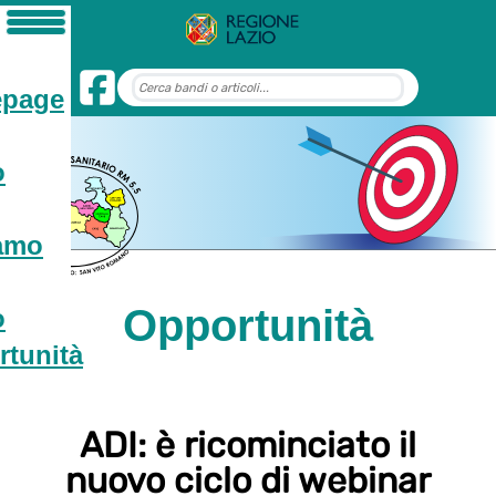
page
o
iamo
Opportunità
o
tunità
ADI: è ricominciato il
nuovo ciclo di webinar