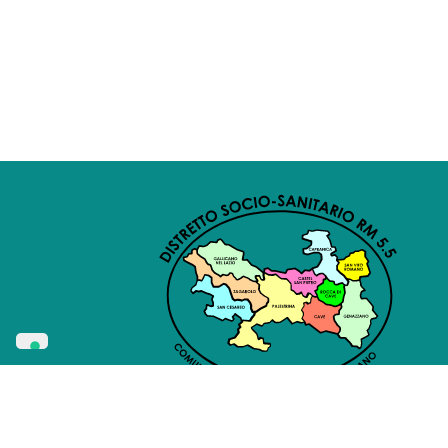
Privacy
Cookie
Amminist
Whistleblowing
Policy
Policy
Traspa