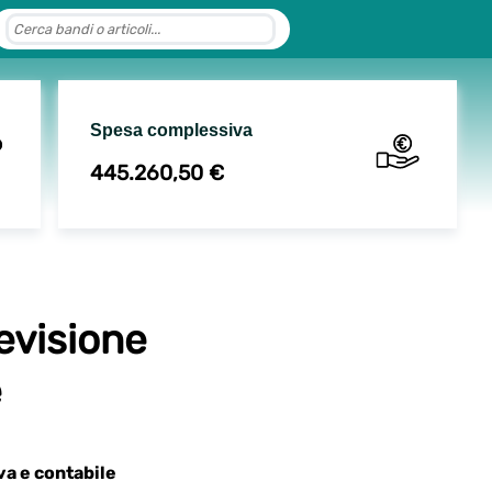
Spesa complessiva
445.260,50 €
revisione
e
va e contabile