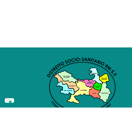
Privacy
Cookie
Amminist
Whistleblowing
Policy
Policy
Traspa