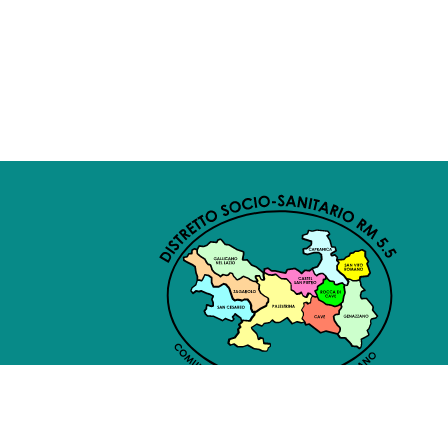
Privacy
Cookie
Amminist
Whistleblowing
Policy
Policy
Traspa