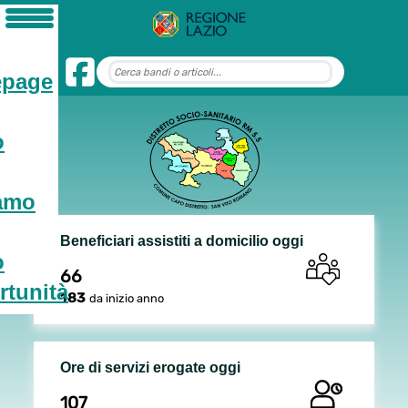
page
o
iamo
Beneficiari assistiti a domicilio oggi
o
66
tunità
183
da inizio anno
Ore di servizi erogate oggi
107