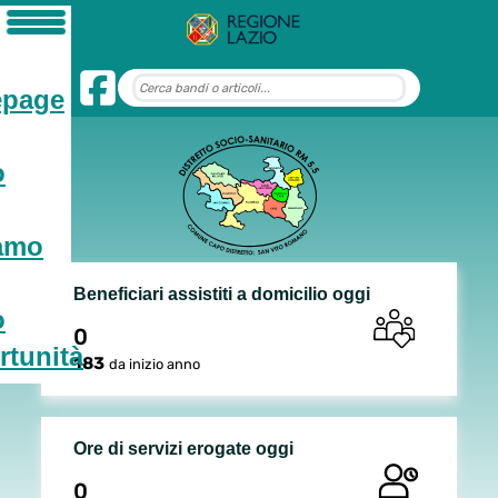
page
o
iamo
Beneficiari assistiti a domicilio oggi
o
0
tunità
183
da inizio anno
Ore di servizi erogate oggi
0