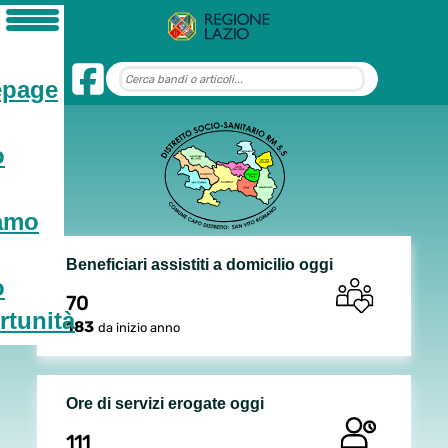
page
o
iamo
Beneficiari assistiti a domicilio oggi
o
70
tunità
183
da inizio anno
Ore di servizi erogate oggi
111