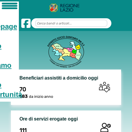
page
o
iamo
Beneficiari assistiti a domicilio oggi
o
70
tunità
183
da inizio anno
Ore di servizi erogate oggi
111