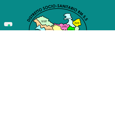
Privacy Policy
Cookie Policy
Whistleblowing
Amministrazione Trasparente
Via Borgo Mario Theodoli, 34 - 00030 - San Vito Romano (RM)
Email:
distrettorm5.5@comune.sanvitoromano.rm.it
Realizzato da