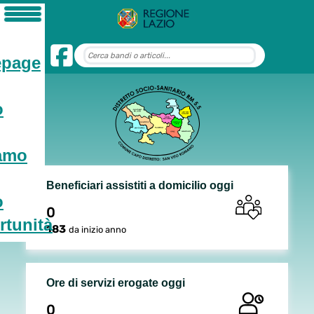
page
o
iamo
Beneficiari assistiti a domicilio oggi
o
0
tunità
183
da inizio anno
Ore di servizi erogate oggi
0